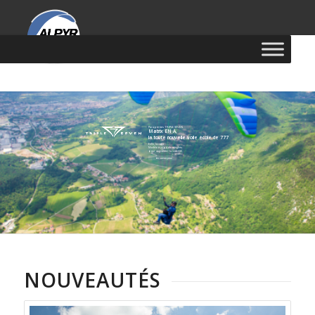
Parapentes TRIPLE SEVEN
Matrix EN A,
la toute nouvelle voile école de 777
Enfin, la voilà !
Modèle équipé de winglets
pour augmenter la stabilité.
En savoir plus
NOUVEAUTÉS