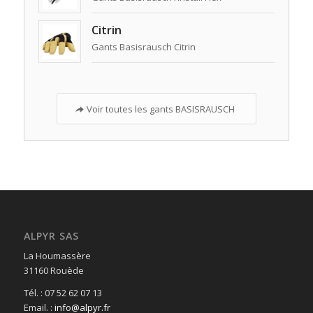
Citrin
Gants Basisrausch Citrin
Voir toutes les gants BASISRAUSCH
ALPYR SAS
La Houmassère
31160 Rouède
Tél. : 07 52 62 07 13
Email. :
info@alpyr.fr